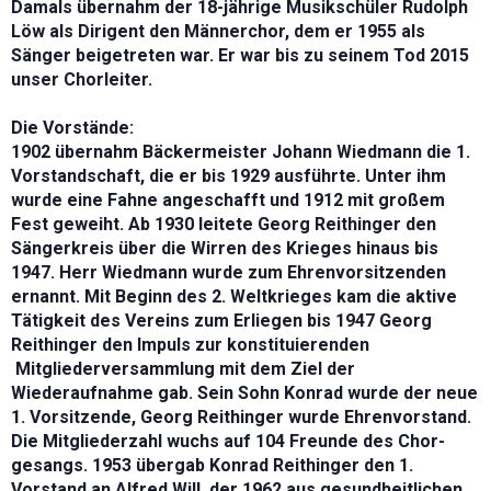
Damals übernahm der 18-jährige Musikschüler Rudolph
Löw als Dirigent den Männerchor, dem er 1955 als
Sänger beigetreten war. Er war bis zu seinem Tod 2015
unser Chorleiter.
Die Vorstände:
1902 übernahm Bäckermeister Johann Wiedmann die 1.
Vorstandschaft, die er bis 1929
ausführte. Unter ihm
wurde eine Fahne angeschafft und 1912 mit großem
Fest geweiht.
Ab 1930 leitete Georg Reithinger den
Sängerkreis über die Wirren des Krieges hinaus
bis
1947. Herr Wiedmann wurde zum Ehrenvorsitzenden
ernannt. Mit Beginn des
2. Weltkrieges kam die aktive
Tätigkeit des Vereins zum Erliegen bis 1947 Georg
Reithinger den Impuls zur konstituierenden
Mitgliederversammlung mit dem Ziel der
Wiederaufnahme gab. Sein Sohn Konrad wurde der neue
1. Vorsitzende, Georg
Reithinger wurde Ehrenvorstand.
Die Mitgliederzahl wuchs auf 104 Freunde des Chor-
gesangs. 1953 übergab Konrad Reithinger den 1.
Vorstand an Alfred Will, der 1962
aus gesundheitlichen